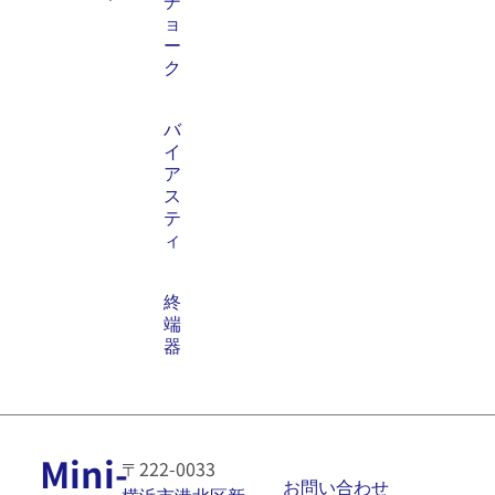
ョ
ー
ク
バ
イ
ア
ス
テ
ィ
終
端
器
Mini-
〒222-0033
お問い合わせ