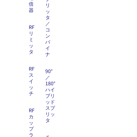
倍
リ
器
ッ
タ
／
RF
コ
リ
ン
ミ
バ
ッ
イ
タ
ナ
RF
90°
ス
／
イ
180°
ッ
ハイ
チ
ブリ
ッド
スプ
RF
リッ
カ
タ
ッ
プ
ラ
チ