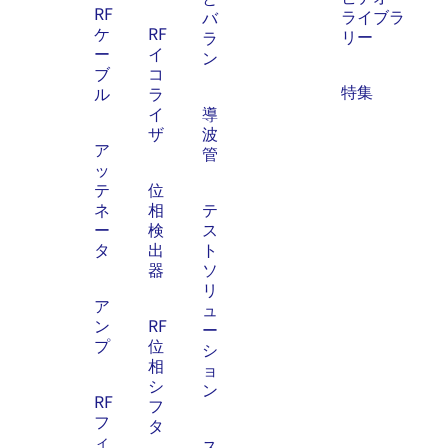
RF
ライブラ
バ
ケ
RF
リー
ラ
ー
イ
ン
ブ
コ
特集
ル
ラ
イ
導
ザ
波
ア
管
ッ
テ
位
ネ
相
テ
ー
検
ス
タ
出
ト
器
ソ
リ
ア
ュ
ン
RF
ー
プ
位
シ
相
ョ
シ
ン
RF
フ
フ
タ
ィ
ス