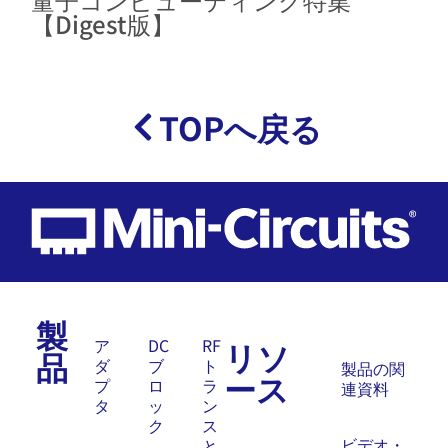
【Digest版】
TOPへ戻る
製
リソ
ア
DC
RF
品
ダ
ブ
ト
製品の関
ース
プ
ロ
ラ
連資料
タ
ッ
ン
ク
ス
ビデオ・
と