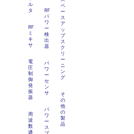
ル
ペ
タ
RF
ー
パ
ス
ワ
ア
RF
ー
ッ
ミ
検
プ
キ
出
ス
サ
器
ク
リ
ー
電
パ
ニ
圧
ワ
ン
制
ー
グ
御
セ
発
ン
振
サ
そ
器
の
他
パ
の
周
ワ
製
波
ー
品
数
ス
逓
プ