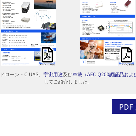
ドローン・C-UAS、
宇宙用途
及び
車載（AEC-Q200認証品お
してご紹介しました。
PD