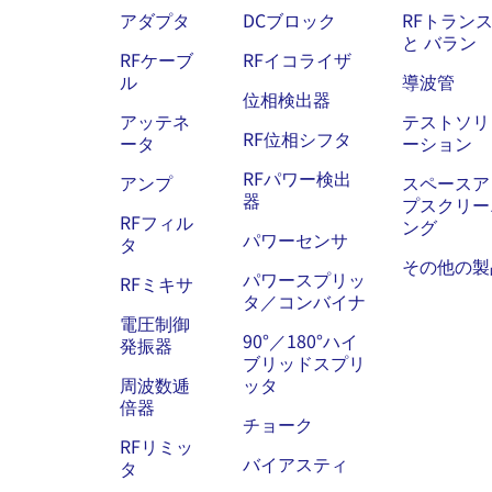
アダプタ
DCブロック
RFトラン
と バラン
RFケーブ
RFイコライザ
ル
導波管
位相検出器
アッテネ
テストソリ
RF位相シフタ
ータ
ーション
RFパワー検出
アンプ
スペースア
器
プスクリー
RFフィル
ング
パワーセンサ
タ
その他の製
パワースプリッ
RFミキサ
タ／コンバイナ
電圧制御
90°／180°ハイ
発振器
ブリッドスプリ
周波数逓
ッタ
倍器
チョーク
RFリミッ
バイアスティ
タ