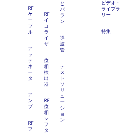
ビデオ・
と
RF
ライブラ
バ
ケ
RF
リー
ラ
ー
イ
ン
ブ
コ
特集
ル
ラ
イ
導
ザ
波
ア
管
ッ
テ
位
ネ
相
テ
ー
検
ス
タ
出
ト
器
ソ
リ
ア
ュ
ン
RF
ー
プ
位
シ
相
ョ
シ
ン
RF
フ
フ
タ