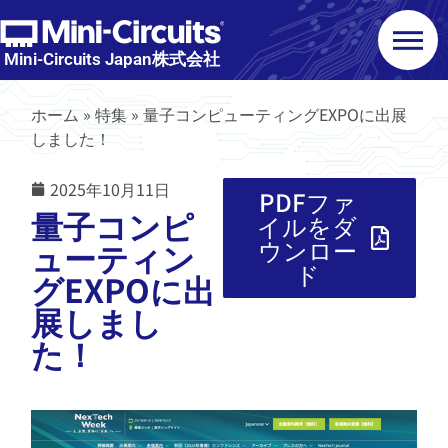
Mini-Circuits Japan株式会社
ホーム
»
特集
»
量子コンピューティングEXPOに出展
しました！
2025年10月11日
PDFファ
量子コンピ
イルをダ
ウンロー
ューティン
ド
グEXPOに出
展しまし
た！