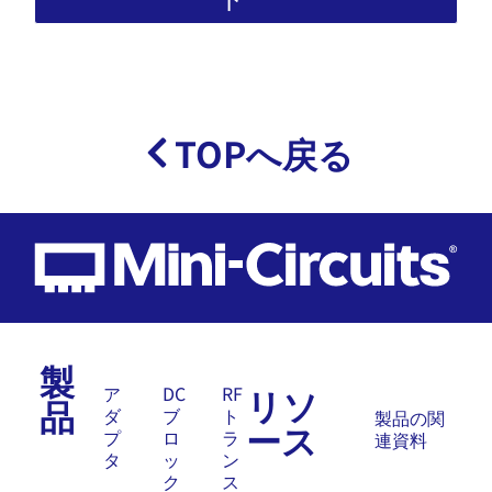
TOPへ戻る
製
リソ
ア
DC
RF
品
ダ
ブ
ト
製品の関
ース
プ
ロ
ラ
連資料
タ
ッ
ン
ク
ス