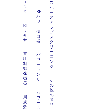
ィ
ス
ル
ペ
タ
RF
ー
パ
ス
ワ
ア
RF
ー
ッ
ミ
検
プ
キ
出
ス
サ
器
ク
リ
ー
電
パ
ニ
圧
ワ
ン
制
ー
グ
御
セ
発
ン
振
サ
そ
器
の
他
パ
の
周
ワ
製
波
ー
品
数
ス