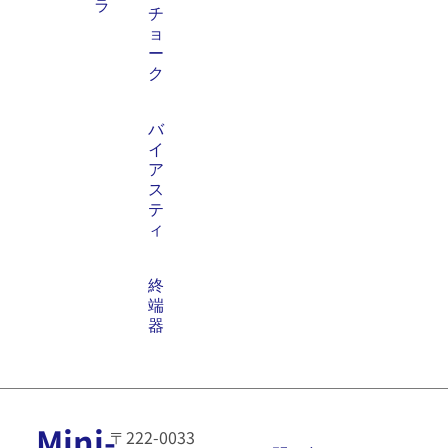
ラ
チ
ョ
ー
ク
バ
イ
ア
ス
テ
ィ
終
端
器
Mini-
〒222-0033