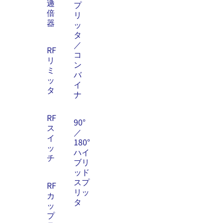
逓
プ
倍
リ
器
ッ
タ
／
RF
コ
リ
ン
ミ
バ
ッ
イ
タ
ナ
RF
90°
ス
／
イ
180°
ッ
ハイ
チ
ブリ
ッド
スプ
RF
リッ
カ
タ
ッ
プ