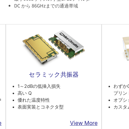
DC から 86GHzまでの通過帯域
セラミック共振器
1～2dBの低挿入損失
わずか0
高い Q
プリン
中
優れた温度特性
オプシ
表面実装とコネクタ型
カスタ
e
View More