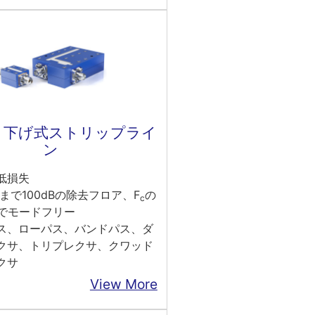
り下げ式ストリップライ
ン
の低損失
zまで100dBの除去フロア、F
の
c
までモードフリー
ス、ローパス、バンドパス、ダ
クサ、トリプレクサ、クワッド
クサ
View More