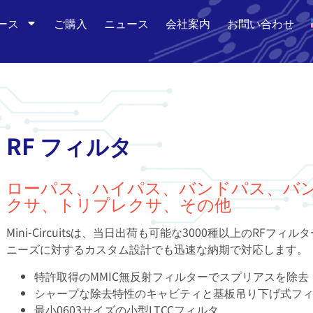
ース
ご購入
ニュース
会社案内
お問い合わせ
RF フィルタ
ローパス、ハイパス、バンドパス、バ
クサ、トリプレクサ、その他
Mini-Circuitsは、当日出荷も可能な3000種以上のRF
ニーズに対するカスタム設計でも迅速な納期で対応します。
特許取得のMMIC無反射フィルターでスプリアスを除去
シャープな除去特性のキャビティと基板吊り下げ式フ
最小0603サイズの小型LTCCフィルタ