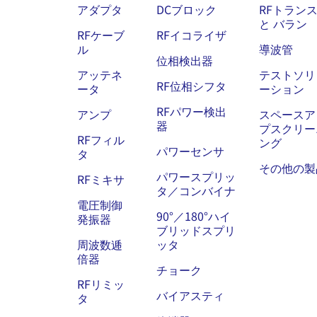
アダプタ
DCブロック
RFトラン
と バラン
RFケーブ
RFイコライザ
ル
導波管
位相検出器
アッテネ
テストソリ
RF位相シフタ
ータ
ーション
RFパワー検出
アンプ
スペースア
器
プスクリー
RFフィル
ング
パワーセンサ
タ
その他の製
パワースプリッ
RFミキサ
タ／コンバイナ
電圧制御
90°／180°ハイ
発振器
ブリッドスプリ
周波数逓
ッタ
倍器
チョーク
RFリミッ
バイアスティ
タ