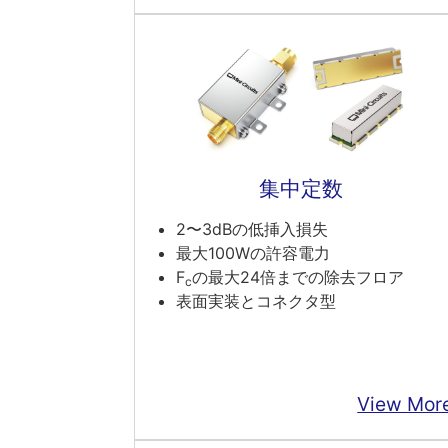
集中定数
2〜3dBの低挿入損失
最大100Wの許容電力
F
の最大24倍までの除去フロア
c
表面実装とコネクタ型
View Mor