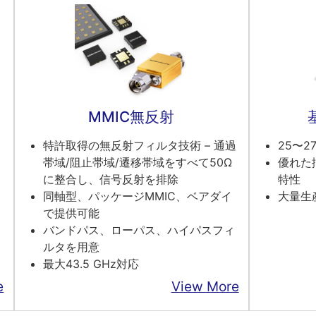
MMIC無反射
特許取得の無反射フィルタ技術 – 通過
25〜2
帯域/阻止帯域/遷移帯域をすべて50Ω
優れた
に整合し、信号反射を排除
特性
同軸型、パッケージMMIC、ベアダイ
大量生
で提供可能
バンドパス、ローパス、ハイパスフィ
ルタを用意
最大43.5 GHz対応
e
View More