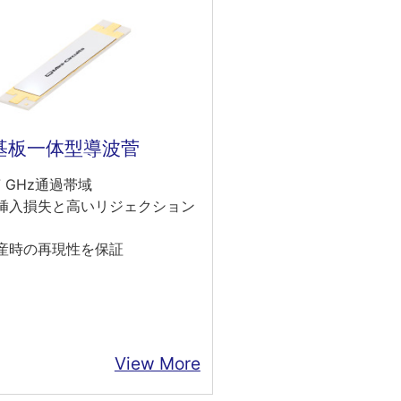
基板一体型導波菅
7 GHz通過帯域
挿入損失と高いリジェクション
産時の再現性を保証
View More