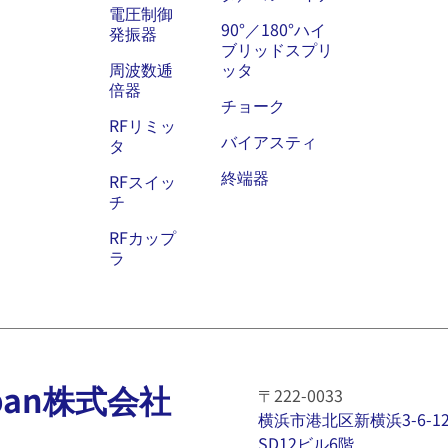
電圧制御
90°／180°ハイ
発振器
ブリッドスプリ
周波数逓
ッタ
倍器
チョーク
RFリミッ
バイアスティ
タ
終端器
RFスイッ
チ
RFカップ
ラ
 Japan株式会社
〒222-0033
横浜市港北区新横浜3-6-1
SD12ビル6階