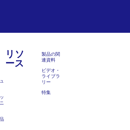
リソ
ス
製品の関
ース
連資料
ビデオ・
ライブラ
ュ
リー
特集
ッ
ニ
品