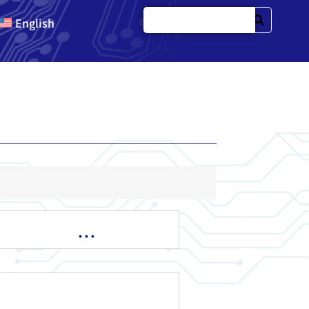
English
…