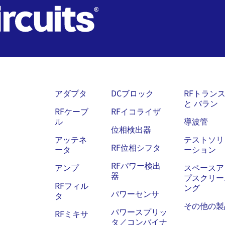
アダプタ
DCブロック
RFトラン
と バラン
RFケーブ
RFイコライザ
ル
導波管
位相検出器
アッテネ
テストソリ
RF位相シフタ
ータ
ーション
RFパワー検出
アンプ
スペースア
器
プスクリー
RFフィル
ング
パワーセンサ
タ
その他の製
パワースプリッ
RFミキサ
タ／コンバイナ