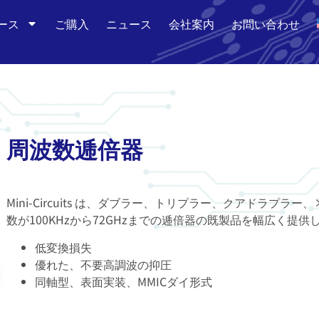
ース
ご購入
ニュース
会社案内
お問い合わせ
周波数逓倍器
Mini-Circuits は、ダブラー、トリプラー、クアドラプラ
数が100KHzから72GHzまでの逓倍器の既製品を幅広く提供
低変換損失
優れた、不要高調波の抑圧
同軸型、表面実装、MMICダイ形式