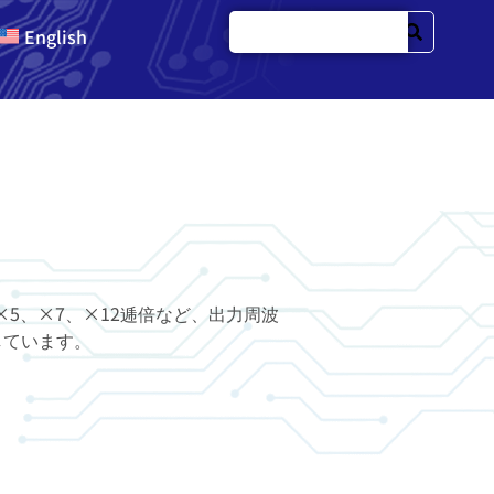
English
ー、×5、×7、×12逓倍など、出力周波
しています。