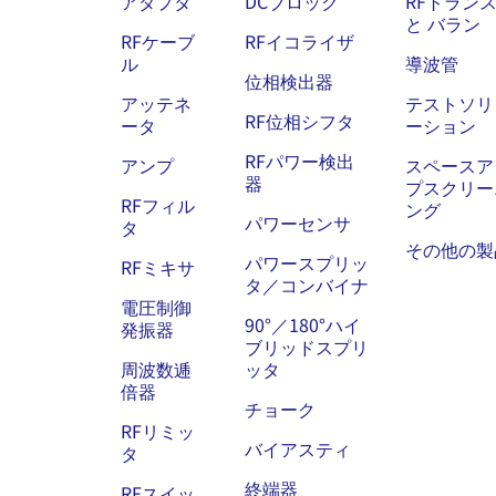
アダプタ
DCブロック
RFトラン
と バラン
RFケーブ
RFイコライザ
ル
導波管
位相検出器
アッテネ
テストソリ
RF位相シフタ
ータ
ーション
RFパワー検出
アンプ
スペースア
器
プスクリー
RFフィル
ング
パワーセンサ
タ
その他の製
パワースプリッ
RFミキサ
タ／コンバイナ
電圧制御
90°／180°ハイ
発振器
ブリッドスプリ
周波数逓
ッタ
倍器
チョーク
RFリミッ
バイアスティ
タ
終端器
RFスイッ