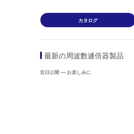
カタログ
最新の
周波数逓倍器
製品
近日公開 ― お楽しみに