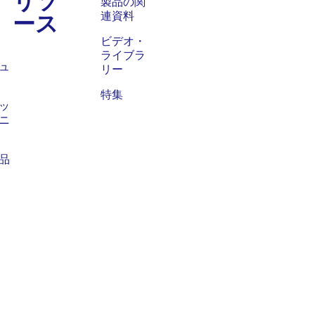
ス
製品の関
ース
連資料
ビデオ・
ライブラ
ュ
リー
特集
ッ
ニ
品