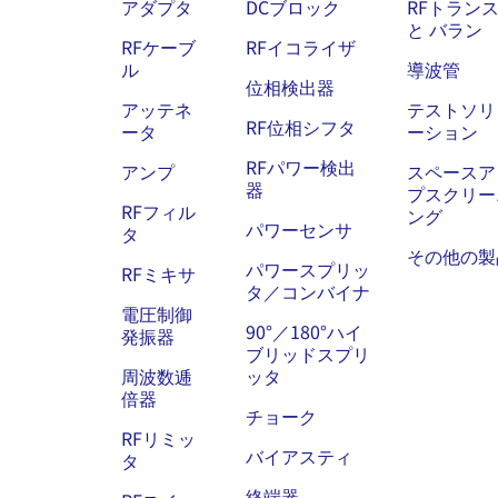
アダプタ
DCブロック
RFトラン
と バラン
RFケーブ
RFイコライザ
ル
導波管
位相検出器
アッテネ
テストソリ
RF位相シフタ
ータ
ーション
RFパワー検出
アンプ
スペースア
器
プスクリー
RFフィル
ング
パワーセンサ
タ
その他の製
パワースプリッ
RFミキサ
タ／コンバイナ
電圧制御
90°／180°ハイ
発振器
ブリッドスプリ
周波数逓
ッタ
倍器
チョーク
RFリミッ
バイアスティ
タ
終端器