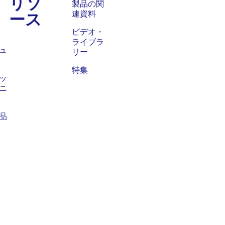
リソ
ス
製品の関
ース
連資料
ビデオ・
ライブラ
ュ
リー
特集
ッ
ニ
品