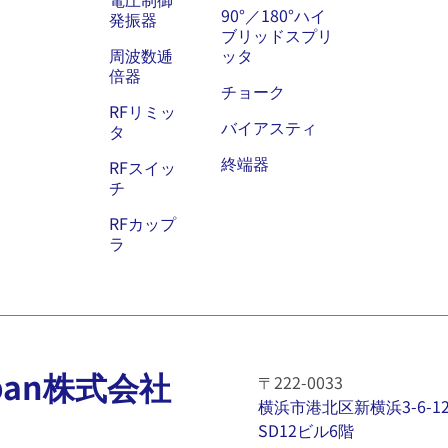
90°／180°ハイ
発振器
ブリッドスプリ
周波数逓
ッタ
倍器
チョーク
RFリミッ
バイアスティ
タ
終端器
RFスイッ
チ
RFカップ
ラ
 Japan株式会社
〒222-0033
横浜市港北区新横浜3-6-1
SD12ビル6階