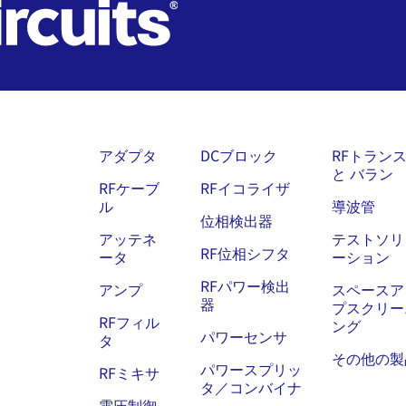
アダプタ
DCブロック
RFトラン
と バラン
RFケーブ
RFイコライザ
ル
導波管
位相検出器
アッテネ
テストソリ
RF位相シフタ
ータ
ーション
RFパワー検出
アンプ
スペースア
器
プスクリー
RFフィル
ング
パワーセンサ
タ
その他の製
パワースプリッ
RFミキサ
タ／コンバイナ
電圧制御