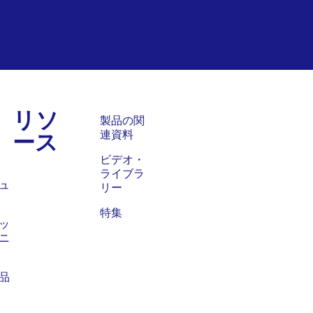
リソ
ス
製品の関
ース
連資料
ビデオ・
ライブラ
ュ
リー
特集
ッ
ニ
品