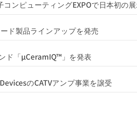
apan、量子コンピューティングEXPOで日本初
グレード製品ラインアップを発売
ド「µCeramIQ™」を発表
log DevicesのCATVアンプ事業を譲受