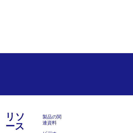
リソ
ス
製品の関
ース
連資料