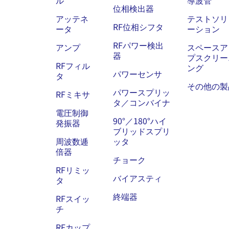
ル
導波管
位相検出器
アッテネ
テストソリ
RF位相シフタ
ータ
ーション
RFパワー検出
アンプ
スペースア
器
プスクリー
RFフィル
ング
パワーセンサ
タ
その他の製
パワースプリッ
RFミキサ
タ／コンバイナ
電圧制御
90°／180°ハイ
発振器
ブリッドスプリ
周波数逓
ッタ
倍器
チョーク
RFリミッ
バイアスティ
タ
終端器
RFスイッ
チ
RFカップ