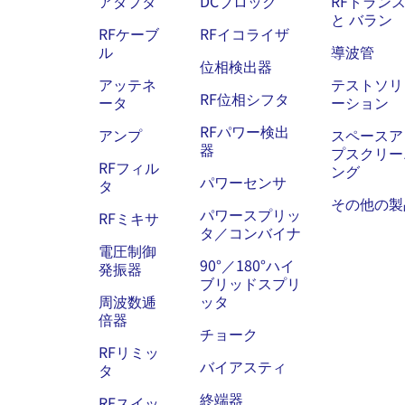
アダプタ
DCブロック
RFトラン
と バラン
RFケーブ
RFイコライザ
ル
導波管
位相検出器
アッテネ
テストソリ
RF位相シフタ
ータ
ーション
RFパワー検出
アンプ
スペースア
器
プスクリー
RFフィル
ング
パワーセンサ
タ
その他の製
パワースプリッ
RFミキサ
タ／コンバイナ
電圧制御
90°／180°ハイ
発振器
ブリッドスプリ
周波数逓
ッタ
倍器
チョーク
RFリミッ
バイアスティ
タ
終端器
RFスイッ