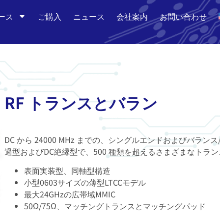
ース
ご購入
ニュース
会社案内
お問い合わせ
RF トランスとバラン
DC から 24000 MHz までの、シングルエンドおよびバラ
過型およびDC絶縁型で、500 種類を超えるさまざまなトラ
表面実装型、同軸型構造
小型0603サイズの薄型LTCCモデル
最大24GHzの広帯域MMIC
50Ω/75Ω、マッチングトランスとマッチングパッド