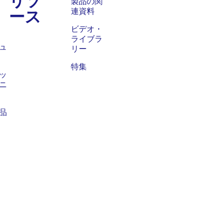
ス
製品の関
ース
連資料
ビデオ・
ライブラ
ュ
リー
特集
ッ
ニ
品