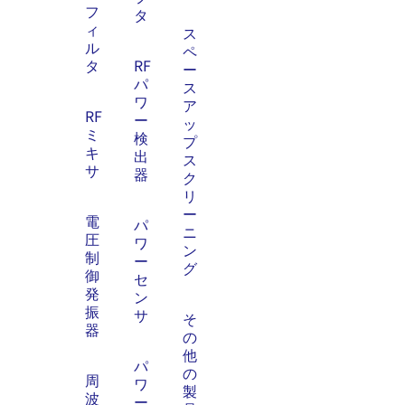
フ
タ
ィ
ス
ル
ペ
タ
RF
ー
パ
ス
ワ
ア
RF
ー
ッ
ミ
検
プ
キ
出
ス
サ
器
ク
リ
ー
電
パ
ニ
圧
ワ
ン
制
ー
グ
御
セ
発
ン
振
サ
そ
器
の
他
パ
の
周
ワ
製
波
ー