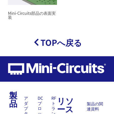
Mini-Circuits部品の表面実
装
TOPへ戻る
製
リソ
ア
DC
RF
品
ダ
ブ
ト
製品の関
ース
プ
ロ
ラ
連資料
タ
ッ
ン