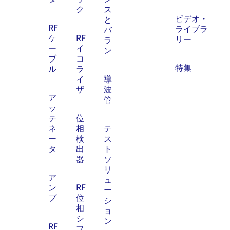
ク
ス
ビデオ・
と
RF
ライブラ
バ
ケ
RF
リー
ラ
ー
イ
ン
ブ
コ
特集
ル
ラ
イ
導
ザ
波
ア
管
ッ
テ
位
ネ
相
テ
ー
検
ス
タ
出
ト
器
ソ
リ
ア
ュ
ン
RF
ー
プ
位
シ
相
ョ
シ
ン
RF
フ