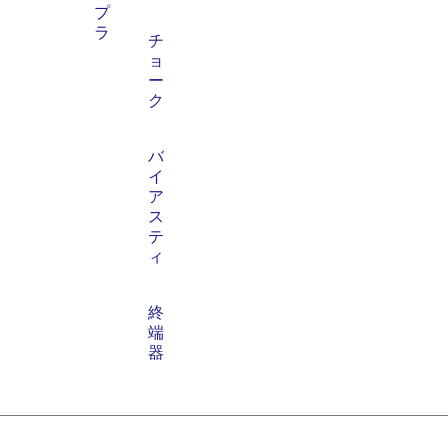
プ
ラ
チ
ョ
ー
ク
バ
イ
ア
ス
テ
ィ
終
端
器