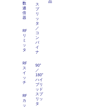
品
数
ス
逓
プ
倍
リ
器
ッ
タ
／
RF
コ
リ
ン
ミ
バ
ッ
イ
タ
ナ
RF
90°
ス
／
イ
180°
ッ
ハイ
チ
ブリ
ッド
スプ
RF
リッ
カ
タ
ッ