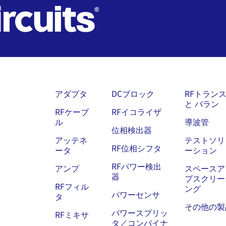
アダプタ
DCブロック
RFトラン
と バラン
RFケーブ
RFイコライザ
ル
導波管
位相検出器
アッテネ
テストソリ
RF位相シフタ
ータ
ーション
RFパワー検出
アンプ
スペースア
器
プスクリー
RFフィル
ング
パワーセンサ
タ
その他の製
パワースプリッ
RFミキサ
タ／コンバイナ