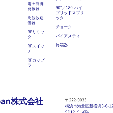
電圧制御
90°／180°ハイ
発振器
ブリッドスプリ
周波数逓
ッタ
倍器
チョーク
RFリミッ
バイアスティ
タ
終端器
RFスイッ
チ
RFカップ
ラ
 Japan株式会社
〒222-0033
横浜市港北区新横浜3-6-1
SD12ビル6階