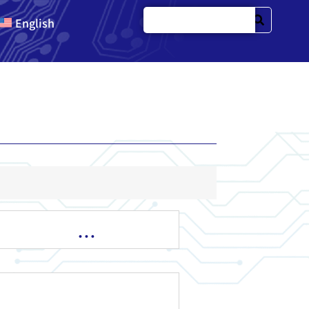
English
…