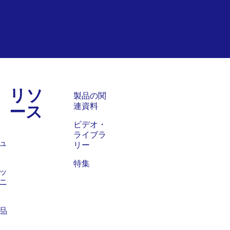
リソ
ス
製品の関
ース
連資料
ビデオ・
ライブラ
ュ
リー
特集
ッ
ニ
品