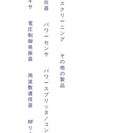
キ
出
ス
サ
器
ク
リ
ー
電
パ
ニ
圧
ワ
ン
制
ー
グ
御
セ
発
ン
振
サ
そ
器
の
他
パ
の
周
ワ
製
波
ー
品
数
ス
逓
プ
倍
リ
器
ッ
タ
／
RF
コ
リ
ン