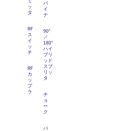
ミ
バ
ッ
イ
タ
ナ
RF
90°
ス
／
イ
180°
ッ
ハイ
チ
ブリ
ッド
スプ
RF
リッ
カ
タ
ッ
プ
ラ
チ
ョ
ー
ク
バ