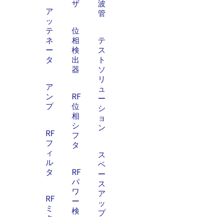
ザ
波
ア
管
ッ
テ
位
ネ
相
テ
ー
検
ス
タ
出
ト
器
ソ
リ
ア
ュ
ン
RF
ー
プ
位
シ
相
ョ
シ
ン
RF
フ
フ
タ
ィ
ス
ル
ペ
タ
RF
ー
パ
ス
ワ
ア
RF
ー
ッ
ミ
検
プ