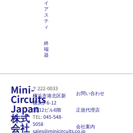
イ
ア
ス
テ
ィ
終
端
器
Mini-
〒222-0033
お問い合わせ
横浜市港北区新
Circuits
横浜3-6-12
Japan
正規代理店
SD12ビル6階
株式
TEL:
045-548-
5058
会社
会社案内
sales@minicircuits.co.jp