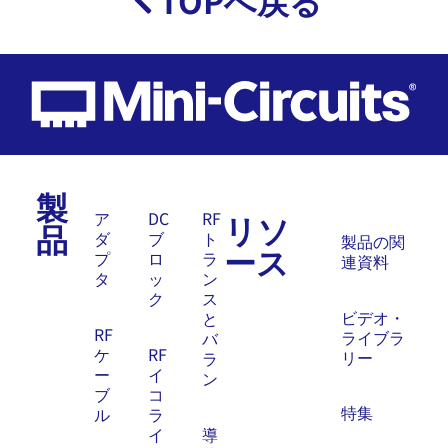
製
リソ
ア
DC
RF
品
ダ
ブ
ト
製品の関
ース
プ
ロ
ラ
連資料
タ
ッ
ン
ク
ス
ビデオ・
と
RF
ライブラ
バ
ケ
RF
リー
ラ
ー
イ
ン
ブ
コ
特集
ル
ラ
イ
導