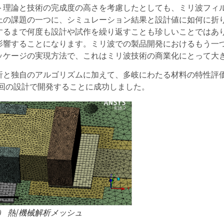
ト理論と技術の完成度の高さを考慮したとしても、ミリ波フィ
上の課題の一つに、シミュレーション結果と設計値に如何に折
するまで何度も設計や試作を繰り返すことも珍しいことではあ
響することになります。ミリ波での製品開発におけるもう一つ
ッケージの実現方法で、これはミリ波技術の商業化にとって大
析と独自のアルゴリズムに加えて、多岐にわたる材料の特性評
を一回の設計で開発することに成功しました。
） 熱/機械解析メッシュ