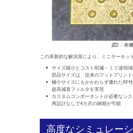
図2：有
この革新的な解決策により、ミニサーキット
サイズ縮小とコスト削減 – ミリ波領
部品サイズは、従来のフットプリント0.12 
極小サイズにもかかわらず優れたRF性
超高減衰フィルタを実現
カスタムコンポーネントが必要なシス
再設計なしで4カ月の納期が可能
高度なシミュレー