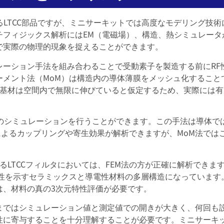
るLTCC部品ですが、ミニサーキットでは高度なモデリング技術
チフィジックス解析にはEM（電磁場）、構造、熱シミュレータ
で実際の物理的現象を捉えることができます。
レーション手法を組み合わることで受動素子を製造する前にRF
ーメント法（MoM）は構造内の導体薄膜をメッシュ化すること
、基材は空間内で無限に伸びていると仮定するため、実際には有
デルのシミュレーションを行うことができます。この手法は導体
材によるカップリングや寄生効果が解析できますが、MoM法では
るLTCCフィルタにおいては、FEM法の方が正確に解析でき
方性を示すセラミックスと導電性材料の多層構造になっています。
は、材料の真の3次元特性評価が必要です。
まではシミュレーション値と測定値での開きが大きく、何回も
に寄与することを十分理解することが必要です。ミニサーキッ