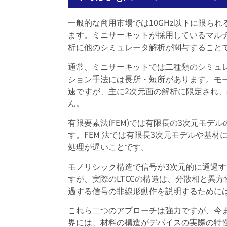
一般的な商用市場では10GHz以下に限られ
ます。ミニサーキットが採用しているマル
析に他のシミュレータ解析が関与すること
通常、ミニサーキットでは二種類のシミュ
ション手法には長所・短所があります。モ
速ですが、主に2次元面の解析に限定され
ん。
有限要素法(FEM)では有限長の3次元モ
す。FEM 法では有限長3次元モデルや基
処理が遅いことです。
モノリシック構造で信号が3次元的に通過す
すが、実際のLTCCの構造は、分散相と異
過する信号の非線形動作を説明するために
これら二つのアプローチは強力ですが、今
界には、材料の構造がデバイスの実際の特性