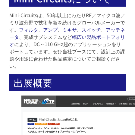
Mini-Circuitsは、50年以上にわたりRF／マイクロ波／
ミリ波分野で技術革新を続けるグローバルメーカーで
す。
フィルタ
、
アンプ
、
ミキサ
、
スイッチ
、
アッテネ
ータ
、完成サブシステムなど
幅広い製品ポートフォリ
オ
により、DC～110 GHz超のアプリケーションをサ
ポートしています。ぜひ当社ブースにて、設計上の課
題や用途に合わせた製品選定についてご相談くださ
い。
出展概要