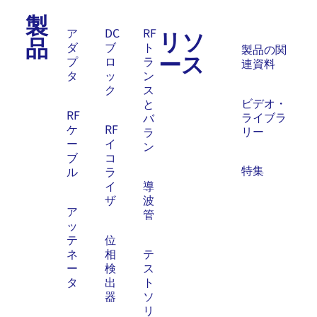
製
リソ
ア
DC
RF
品
ダ
ブ
ト
製品の関
ース
プ
ロ
ラ
連資料
タ
ッ
ン
ク
ス
ビデオ・
と
RF
ライブラ
バ
ケ
RF
リー
ラ
ー
イ
ン
ブ
コ
特集
ル
ラ
イ
導
ザ
波
ア
管
ッ
テ
位
ネ
相
テ
ー
検
ス
タ
出
ト
器
ソ
リ