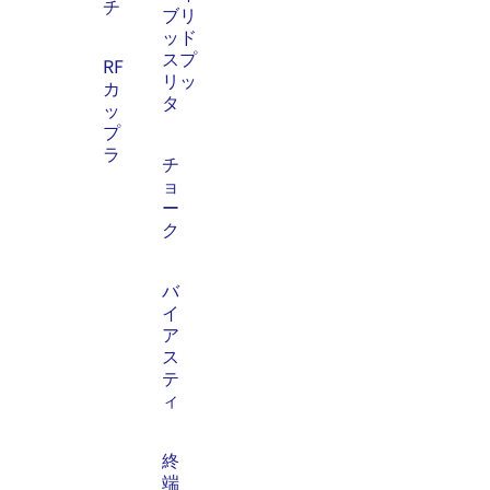
チ
ブリ
ッド
スプ
RF
リッ
カ
タ
ッ
プ
ラ
チ
ョ
ー
ク
バ
イ
ア
ス
テ
ィ
終
端