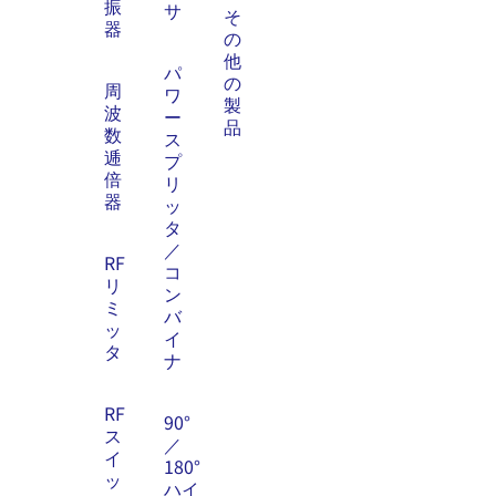
振
サ
そ
器
の
他
パ
の
周
ワ
製
波
ー
品
数
ス
逓
プ
倍
リ
器
ッ
タ
／
RF
コ
リ
ン
ミ
バ
ッ
イ
タ
ナ
RF
90°
ス
／
イ
180°
ッ
ハイ