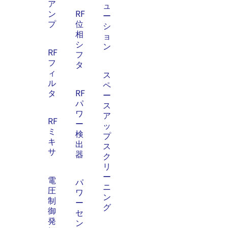
ア
ュ
ン
RF
ー
プ
位
シ
相
ョ
シ
ン
RF
フ
フ
タ
ィ
ス
ル
ペ
タ
RF
ー
パ
ス
ワ
ア
RF
ー
ッ
ミ
検
プ
キ
出
ス
サ
器
ク
リ
ー
電
パ
ニ
圧
ワ
ン
制
ー
グ
御
セ
発
ン