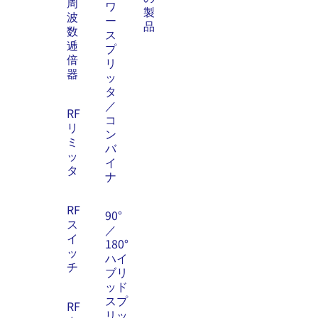
周
ワ
製
波
ー
品
数
ス
逓
プ
倍
リ
器
ッ
タ
／
RF
コ
リ
ン
ミ
バ
ッ
イ
タ
ナ
RF
90°
ス
／
イ
180°
ッ
ハイ
チ
ブリ
ッド
スプ
RF
リッ