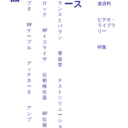
ース
プ
ロ
ラ
連資料
タ
ッ
ン
ク
ス
ビデオ・
と
RF
ライブラ
バ
ケ
RF
リー
ラ
ー
イ
ン
ブ
コ
特集
ル
ラ
イ
導
ザ
波
ア
管
ッ
テ
位
ネ
相
テ
ー
検
ス
タ
出
ト
器
ソ
リ
ア
ュ
ン
RF
ー
プ
位
シ
相
ョ