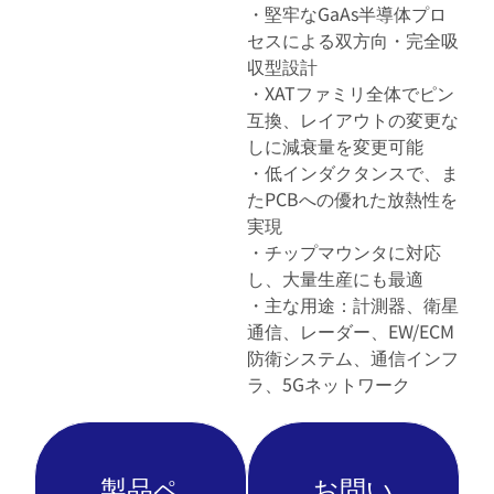
・堅牢なGaAs半導体プロ
セスによる双方向・完全吸
収型設計
・XATファミリ全体でピン
互換、レイアウトの変更な
しに減衰量を変更可能
・低インダクタンスで、ま
たPCBへの優れた放熱性を
実現
・チップマウンタに対応
し、大量生産にも最適
・主な用途：計測器、衛星
通信、レーダー、EW/ECM
防衛システム、通信インフ
ラ、5Gネットワーク
製品ペ
お問い