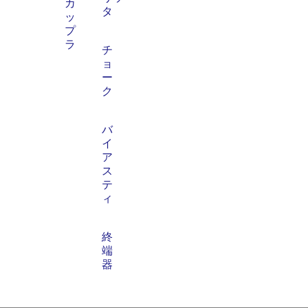
カ
タ
ッ
プ
ラ
チ
ョ
ー
ク
バ
イ
ア
ス
テ
ィ
終
端
器