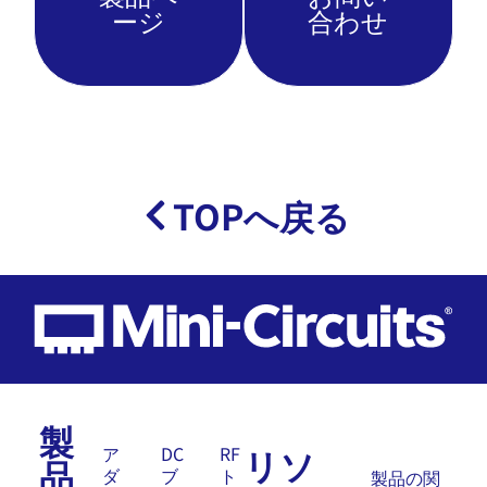
ージ
合わせ
TOPへ戻る
製
リソ
ア
DC
RF
品
ダ
ブ
ト
製品の関