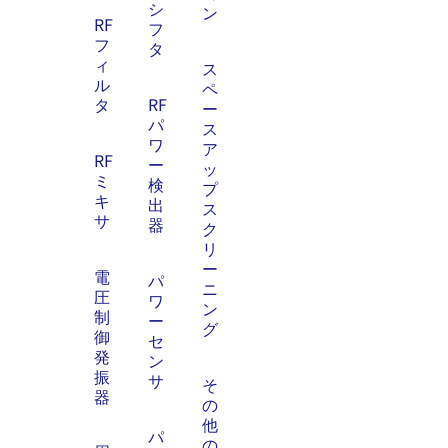
シ
ン
RF
フ
フ
タ
ィ
ス
ル
ペ
タ
RF
ー
パ
ス
ワ
ア
RF
ー
ッ
ミ
検
プ
キ
出
ス
サ
器
ク
リ
ー
電
パ
ニ
圧
ワ
ン
制
ー
グ
御
セ
発
ン
振
サ
そ
器
の
他
パ
の