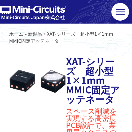
Mini-Circuits Japan株式会社
ホーム
»
新製品
»
XAT-シリーズ 超小型1×1mm
MMIC固定アッテネータ
XAT-シリー
ズ 超小型
1×1mm
MMIC固定ア
ッテネータ
スペース削減を
実現する高密度
PCB設計で、業
界最小クラスの