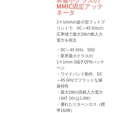
MMIC固定アッテ
ネータ
1×1mmの超小型フットプ
リントで、DC～45 GHzの
広帯域で最大2Wの耐入力
電力を両立
・DC～45 GHz、50Ω
・業界最小クラスの
1×1mm 2端子QFNパッケ
ージ
・ワイドバンド動作、DC
～45 GHzでフラットな減
衰特性
・最大2Wの高耐入力電力
（XAT-10+は1.9W）
・優れたリターンロス（標
準16dB）