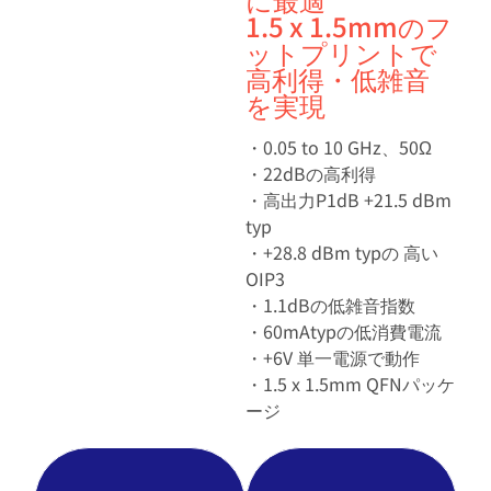
1.5 x 1.5mmのフ
ットプリントで
高利得・低雑音
を実現
・0.05 to 10 GHz、50Ω
・22dBの高利得
・高出力P1dB +21.5 dBm
typ
・+28.8 dBm typの 高い
OIP3
・1.1dBの低雑音指数
・60mAtypの低消費電流
・+6V 単一電源で動作
・1.5 x 1.5mm QFNパッケ
ージ