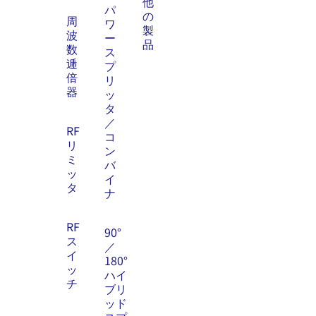
他
パ
の
周
ワ
製
波
ー
品
数
ス
逓
プ
倍
リ
器
ッ
タ
／
RF
コ
リ
ン
ミ
バ
ッ
イ
タ
ナ
RF
90°
ス
／
イ
180°
ッ
ハイ
チ
ブリ
ッド