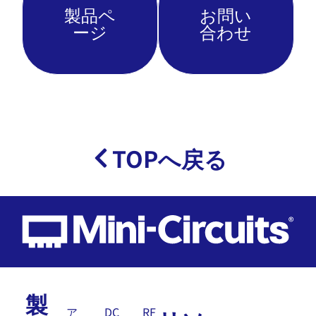
製品ペ
お問い
ージ
合わせ
TOPへ戻る
製
ア
DC
RF