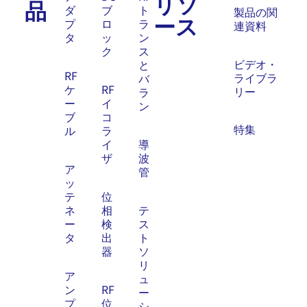
リソ
品
ダ
ブ
ト
製品の関
ース
プ
ロ
ラ
連資料
タ
ッ
ン
ク
ス
ビデオ・
と
RF
ライブラ
バ
ケ
RF
リー
ラ
ー
イ
ン
ブ
コ
特集
ル
ラ
イ
導
ザ
波
ア
管
ッ
テ
位
ネ
相
テ
ー
検
ス
タ
出
ト
器
ソ
リ
ア
ュ
ン
RF
ー
プ
位
シ