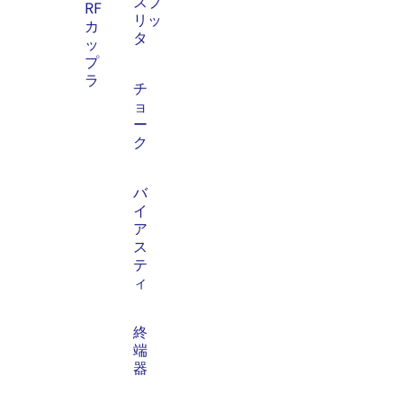
スプ
RF
リッ
カ
タ
ッ
プ
ラ
チ
ョ
ー
ク
バ
イ
ア
ス
テ
ィ
終
端
器