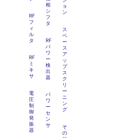
相
ョ
シ
ン
RF
フ
フ
タ
ィ
ス
ル
ペ
タ
RF
ー
パ
ス
ワ
ア
RF
ー
ッ
ミ
検
プ
キ
出
ス
サ
器
ク
リ
ー
電
パ
ニ
圧
ワ
ン
制
ー
グ
御
セ
発
ン
振
サ
そ
器
の