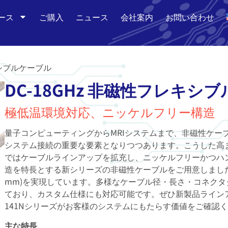
ース
ご購入
ニュース
会社案内
お問い合わせ
キシブルケーブル
DC-18GHz 非磁性フレキシ
極低温環境対応、ニッケルフリー構造
量子コンピューティングからMRIシステムまで、非磁性ケー
システム接続の重要な要素となりつつあります。こうした高
ではケーブルラインアップを拡充し、ニッケルフリーかつハン
造を特長とする新シリーズの非磁性ケーブルをご用意しました。
mm)を実現しています。多様なケーブル径・長さ・コネク
ており、カスタム仕様にも対応可能です。ぜひ新製品ラインア
141Nシリーズがお客様のシステムにもたらす価値をご確認
主な特長