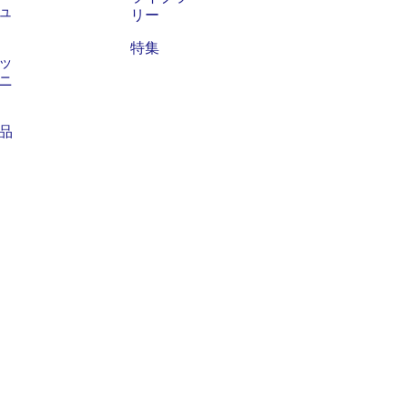
ュ
リー
特集
ッ
ニ
品