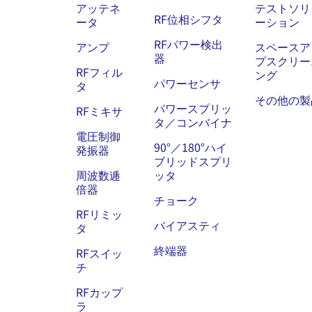
アッテネ
テストソリ
RF位相シフタ
ータ
ーション
RFパワー検出
アンプ
スペースア
器
プスクリー
RFフィル
ング
パワーセンサ
タ
その他の製
パワースプリッ
RFミキサ
タ／コンバイナ
電圧制御
90°／180°ハイ
発振器
ブリッドスプリ
周波数逓
ッタ
倍器
チョーク
RFリミッ
バイアスティ
タ
終端器
RFスイッ
チ
RFカップ
ラ