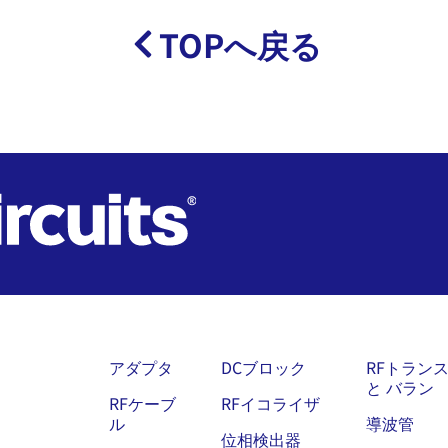
TOPへ戻る
アダプタ
DCブロック
RFトラン
と バラン
RFケーブ
RFイコライザ
ル
導波管
位相検出器