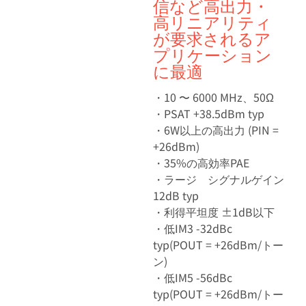
信など高出力・
高リニアリティ
が要求されるア
プリケーション
に最適
・10 〜 6000 MHz、50Ω
・PSAT +38.5dBm typ
・6W以上の高出力 (PIN =
+26dBm)
・35%の高効率PAE
・ラージ シグナルゲイン
12dB typ
・利得平坦度 ±1dB以下
・低IM3 -32dBc
typ(POUT = +26dBm/トー
ン)
・低IM5 -56dBc
typ(POUT = +26dBm/トー