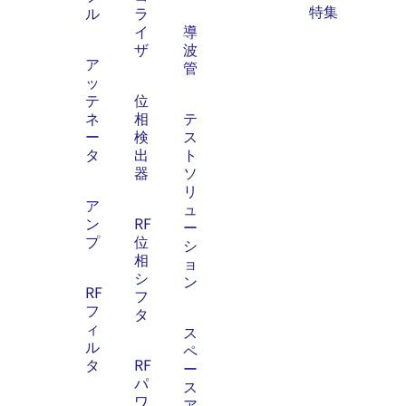
特集
ル
ラ
イ
導
ザ
波
ア
管
ッ
テ
位
ネ
相
テ
ー
検
ス
タ
出
ト
器
ソ
リ
ア
ュ
ン
RF
ー
プ
位
シ
相
ョ
シ
ン
RF
フ
フ
タ
ィ
ス
ル
ペ
タ
RF
ー
パ
ス
ワ
ア