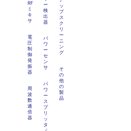
RF
ー
ッ
ミ
検
プ
キ
出
ス
サ
器
ク
リ
ー
電
パ
ニ
圧
ワ
ン
制
ー
グ
御
セ
発
ン
振
サ
そ
器
の
他
パ
の
周
ワ
製
波
ー
品
数
ス
逓
プ
倍
リ
器
ッ
タ
／