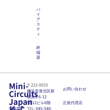
バ
イ
ア
ス
テ
ィ
終
端
器
Mini-
〒222-0033
お問い合わせ
横浜市港北区新
Circuits
横浜3-6-12
Japan
正規代理店
SD12ビル6階
株式
TEL:
045-548-