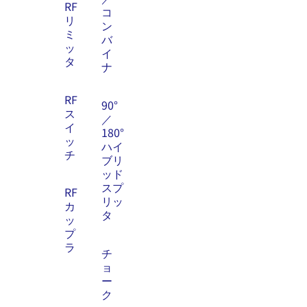
RF
コ
リ
ン
ミ
バ
ッ
イ
タ
ナ
RF
90°
ス
／
イ
180°
ッ
ハイ
チ
ブリ
ッド
スプ
RF
リッ
カ
タ
ッ
プ
ラ
チ
ョ
ー
ク