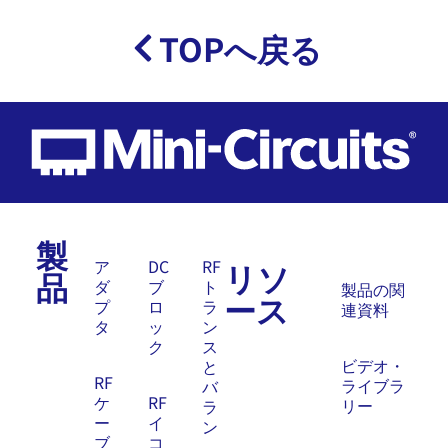
TOPへ戻る
製
リソ
ア
DC
RF
品
ダ
ブ
ト
製品の関
ース
プ
ロ
ラ
連資料
タ
ッ
ン
ク
ス
ビデオ・
と
RF
ライブラ
バ
ケ
RF
リー
ラ
ー
イ
ン
ブ
コ