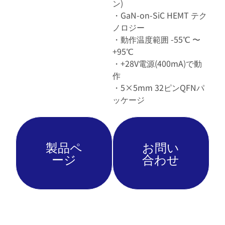
ン)
・GaN-on-SiC HEMT テク
ノロジー
・動作温度範囲 -55℃ 〜
+95℃
・+28V電源(400mA)で動
作
・5×5mm 32ピンQFNパ
ッケージ
製品ペ
お問い
ージ
合わせ