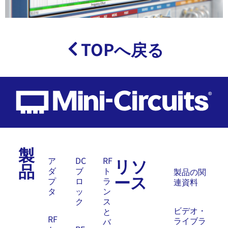
TOPへ戻る
製
リソ
ア
DC
RF
品
ダ
ブ
ト
製品の関
ース
プ
ロ
ラ
連資料
タ
ッ
ン
ク
ス
ビデオ・
と
RF
ライブラ
バ