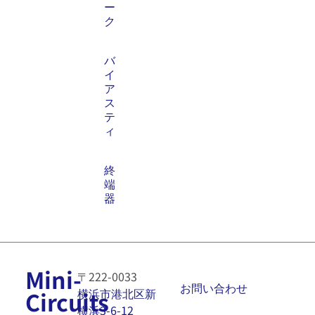
ー
ク
バ
イ
ア
ス
テ
ィ
終
端
器
Mini-
〒222-0033
お問い合わせ
横浜市港北区新
Circuits
横浜3-6-12