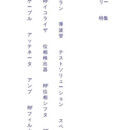
ケ
RF
リー
ラ
ー
イ
ン
ブ
コ
特集
ル
ラ
イ
導
ザ
波
ア
管
ッ
テ
位
ネ
相
テ
ー
検
ス
タ
出
ト
器
ソ
リ
ア
ュ
ン
RF
ー
プ
位
シ
相
ョ
シ
ン
RF
フ
フ
タ
ィ
ス
ル
ペ