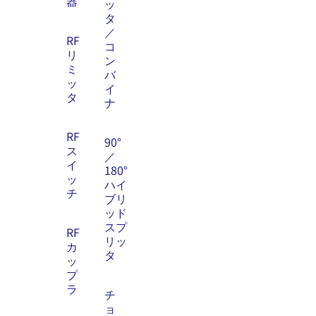
器
ッ
タ
／
RF
コ
リ
ン
ミ
バ
ッ
イ
タ
ナ
RF
90°
ス
／
イ
180°
ッ
ハイ
チ
ブリ
ッド
スプ
RF
リッ
カ
タ
ッ
プ
ラ
チ
ョ