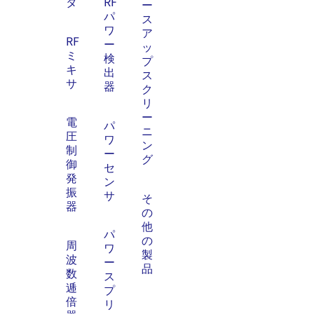
タ
RF
ー
パ
ス
ワ
ア
RF
ー
ッ
ミ
検
プ
キ
出
ス
サ
器
ク
リ
ー
電
パ
ニ
圧
ワ
ン
制
ー
グ
御
セ
発
ン
振
サ
そ
器
の
他
パ
の
周
ワ
製
波
ー
品
数
ス
逓
プ
倍
リ