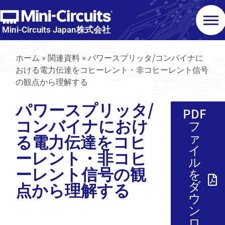
Mini-Circuits Japan株式会社
ホーム
»
関連資料
»
パワースプリッタ/コンバイナに
おける電力伝達をコヒーレント・非コヒーレント信号
の観点から理解する
パワースプリッタ/
PDF
コンバイナにおけ
フ
ァ
る電力伝達をコヒ
イ
ーレント・非コヒ
ル
ーレント信号の観
を
ダ
点から理解する
ウ
ン
ロ