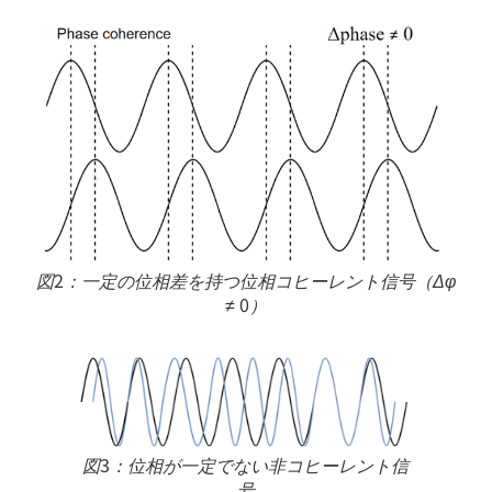
図2：一定の位相差を持つ位相コヒーレント信号（Δφ
≠ 0）
図3：位相が一定でない非コヒーレント信
号