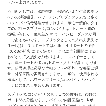
トから出力されます。
応用例としては、試験機器、実験室および生産現場レ
ベルの試験機器、パワーアンプサブシステムなど多く
のタイプの信号処理が含まれます。最も一般的なタイ
プのパワースプリッタ/コンバイナは、Nポート間の
振幅が等しく、位相差が 0° で、インピーダンスが同
一であるものです。スプリッタとしての入出力損失は
N (例えば、N=2ポートでは3 dB、N=4ポートの場合
は6 dBの損失)により決まり、これに内部回路による
わずかな挿入損失が加わります。コンバイナとして
は、単一ポートの出力はNポート入力の合計になりま
す。信号処理に必要な位相シフトや不均一な振幅は通
常、外部回路で実現されますが、一般的に使用される
構成として、パワースプリッタ/コンバイナのパッケ
ージに含まれる場合があります。
スプリッタ/コンバイナのもう 1 つの機能は、複数の
ポート間の分離です。デバイスの内部回路は、Nポー
トの1つから他のポートに通過する信号のキャンセル