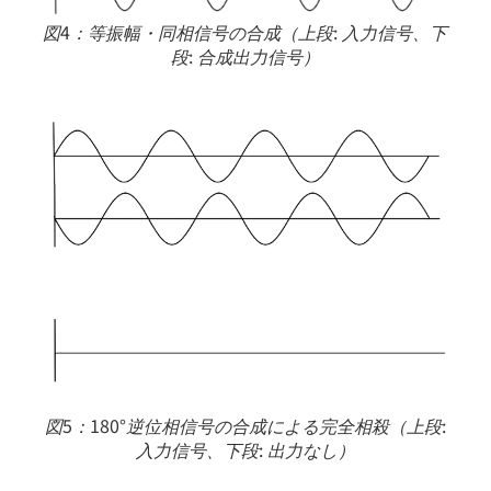
図4：等振幅・同相信号の合成（上段: 入力信号、下
段: 合成出力信号）
図5：180°逆位相信号の合成による完全相殺（上段:
入力信号、下段: 出力なし）