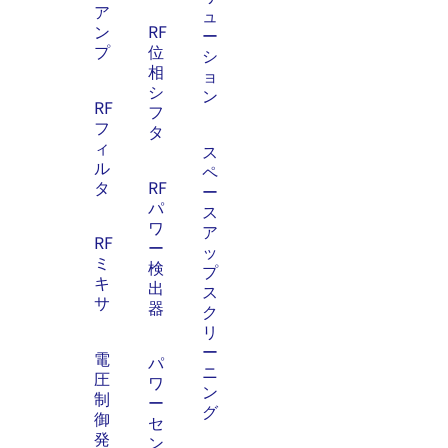
ア
ュ
ン
RF
ー
プ
位
シ
相
ョ
シ
ン
RF
フ
フ
タ
ィ
ス
ル
ペ
タ
RF
ー
パ
ス
ワ
ア
RF
ー
ッ
ミ
検
プ
キ
出
ス
サ
器
ク
リ
ー
電
パ
ニ
圧
ワ
ン
制
ー
グ
御
セ
発
ン