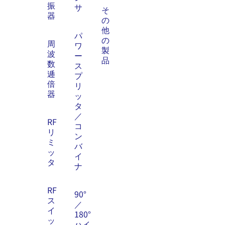
振
サ
そ
器
の
他
パ
の
周
ワ
製
波
ー
品
数
ス
逓
プ
倍
リ
器
ッ
タ
／
RF
コ
リ
ン
ミ
バ
ッ
イ
タ
ナ
RF
90°
ス
／
イ
180°
ッ
ハイ