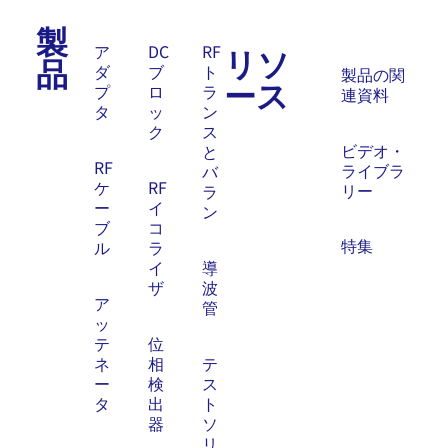
製
リソ
ア
DC
RF
品
ダ
ブ
ト
製品の関
ース
プ
ロ
ラ
連資料
タ
ッ
ン
ク
ス
ビデオ・
と
RF
ライブラ
バ
ケ
RF
リー
ラ
ー
イ
ン
ブ
コ
特集
ル
ラ
イ
導
ザ
波
ア
管
ッ
テ
位
ネ
相
テ
ー
検
ス
タ
出
ト
器
ソ
リ