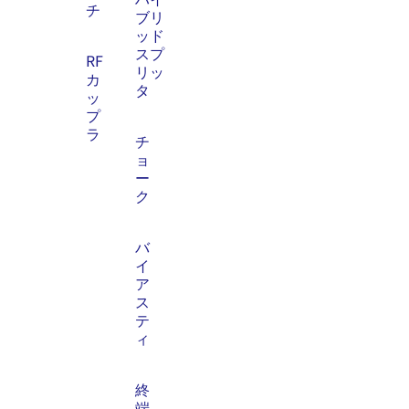
チ
ブリ
ッド
スプ
RF
リッ
カ
タ
ッ
プ
ラ
チ
ョ
ー
ク
バ
イ
ア
ス
テ
ィ
終
端