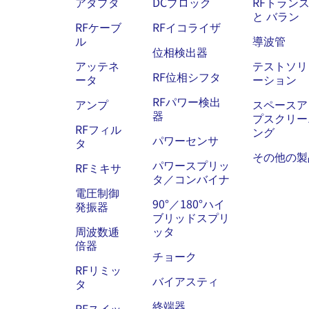
アダプタ
DCブロック
RFトラン
と バラン
RFケーブ
RFイコライザ
ル
導波管
位相検出器
アッテネ
テストソリ
RF位相シフタ
ータ
ーション
RFパワー検出
アンプ
スペースア
器
プスクリー
RFフィル
ング
パワーセンサ
タ
その他の製
パワースプリッ
RFミキサ
タ／コンバイナ
電圧制御
90°／180°ハイ
発振器
ブリッドスプリ
周波数逓
ッタ
倍器
チョーク
RFリミッ
バイアスティ
タ
終端器
RFスイッ