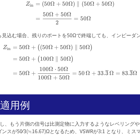
=
(
50Ω
+
50Ω
)
∥
(
50Ω
+
50Ω
)
\begin{aligned} Z_{\tex
Z
in
50Ω
+
50Ω
=
=
50Ω
2
見込む場合、残りのポートを50Ωで終端しても、インピーダ
=
50Ω
+
(
50Ω
+
50Ω
)
∥
50Ω
\begin{aligned} Z_{\te
(
)
Z
in
=
50Ω
+
100Ω
∥
50Ω
(
)
100Ω
⋅
50Ω
=
50Ω
+
=
50
Ω
+
33.
3
Ω
=
83.
3
Ω
100Ω
+
50Ω
適用例
タし、もう片側の信号は比測定物に入力するようなレベリングや
が50⁄3(≒16.67)Ωとなるため、VSWRが3:1 となり、