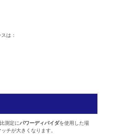
t{in}} &=(50\Omega + 50\Omega) \parallel (50\O
ンスは：
xt{in}} &=50\Omega+\bigl((50\Omega+50\Omega)\
比測定に
パワーディバイダ
を使用した場
ミスマッチが大きくなります。