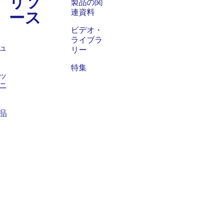
リソ
ス
製品の関
ース
連資料
ビデオ・
ライブラ
ュ
リー
特集
ッ
ニ
品