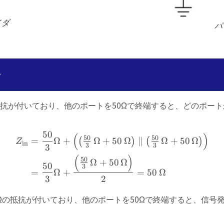
イダ
パ
析
の抵抗が付いており、他のポートを50Ωで終端すると、どのポー
50
(
)
\begin{aligned} Z_{\tex
50
50
=
Ω
+
Ω
+
50
Ω
∥
Ω
+
50
Ω
(
)
(
)
Z
in
3
3
3
(
)
50
Ω
+
50
Ω
50
3
=
Ω
+
=
50
Ω
3
2
Ωの抵抗が付いており、他のポートを50Ωで終端すると、信号