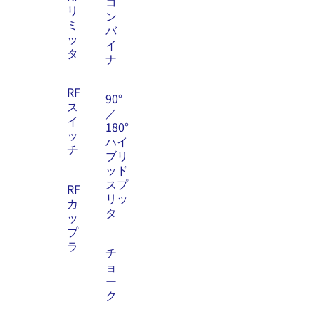
コ
リ
ン
ミ
バ
ッ
イ
タ
ナ
RF
90°
ス
／
イ
180°
ッ
ハイ
チ
ブリ
ッド
スプ
RF
リッ
カ
タ
ッ
プ
ラ
チ
ョ
ー
ク