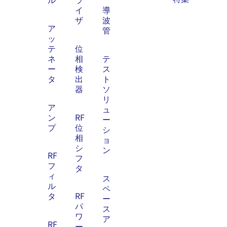
イ
導
ザ
波
ア
管
ッ
テ
位
ネ
相
テ
ー
検
ス
タ
出
ト
器
ソ
リ
ア
ュ
ン
RF
ー
プ
位
シ
相
ョ
シ
ン
RF
フ
フ
タ
ィ
ス
ル
ペ
タ
RF
ー
パ
ス
ワ
ア
RF
ー