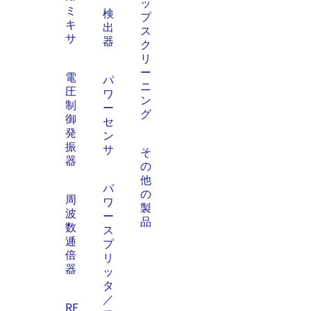
ッ
ミ
検
プ
キ
出
ス
サ
器
ク
リ
ー
電
パ
ニ
圧
ワ
ン
制
ー
グ
御
セ
発
ン
振
サ
そ
器
の
他
パ
の
周
ワ
製
波
ー
品
数
ス
逓
プ
倍
リ
器
ッ
タ
／
RF