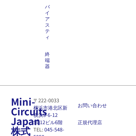
バ
イ
ア
ス
テ
ィ
終
端
器
Mini-
〒222-0033
お問い合わせ
横浜市港北区新
Circuits
横浜3-6-12
Japan
正規代理店
SD12ビル6階
株式
TEL:
045-548-