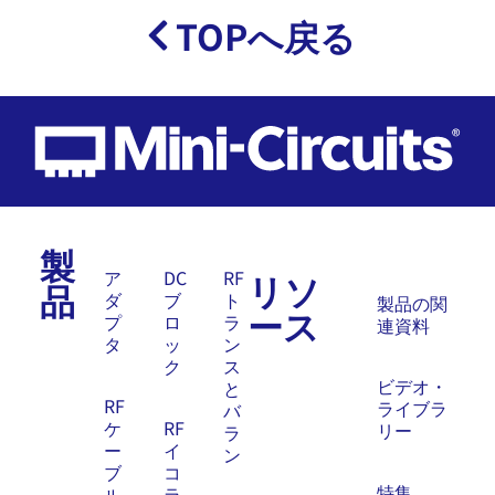
TOPへ戻る
製
リソ
ア
DC
RF
品
ダ
ブ
ト
製品の関
ース
プ
ロ
ラ
連資料
タ
ッ
ン
ク
ス
ビデオ・
と
RF
ライブラ
バ
ケ
RF
リー
ラ
ー
イ
ン
ブ
コ
特集
ル
ラ