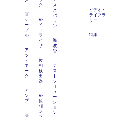
ク
ス
ビデオ・
と
RF
ライブラ
バ
ケ
RF
リー
ラ
ー
イ
ン
ブ
コ
特集
ル
ラ
イ
導
ザ
波
ア
管
ッ
テ
位
ネ
相
テ
ー
検
ス
タ
出
ト
器
ソ
リ
ア
ュ
ン
RF
ー
プ
位
シ
相
ョ
シ
ン
RF
フ