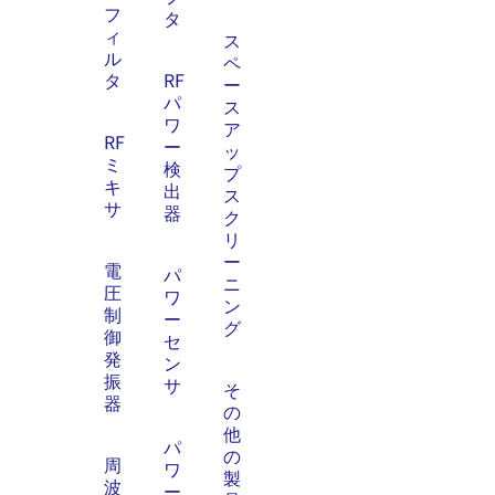
フ
タ
ィ
ス
ル
ペ
タ
RF
ー
パ
ス
ワ
ア
RF
ー
ッ
ミ
検
プ
キ
出
ス
サ
器
ク
リ
ー
電
パ
ニ
圧
ワ
ン
制
ー
グ
御
セ
発
ン
振
サ
そ
器
の
他
パ
の
周
ワ
製
波
ー