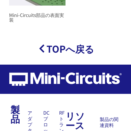
Mini-Circuits部品の表面実
装
TOPへ戻る
製
リソ
ア
DC
RF
品
ダ
ブ
ト
製品の関
ース
プ
ロ
ラ
連資料
タ
ッ
ン