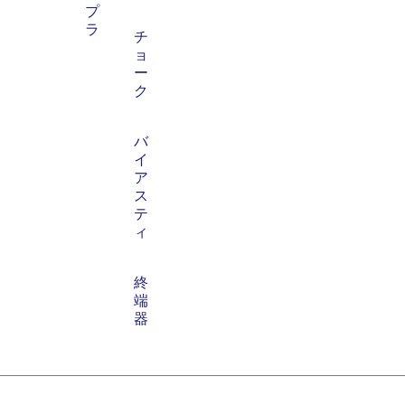
プ
ラ
チ
ョ
ー
ク
バ
イ
ア
ス
テ
ィ
終
端
器