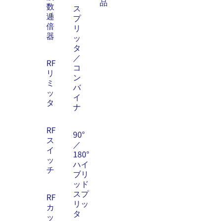
品
数
ス
逓
プ
倍
リ
器
ッ
タ
／
RF
コ
リ
ン
ミ
バ
ッ
イ
タ
ナ
RF
90°
ス
／
イ
180°
ッ
ハイ
チ
ブリ
ッド
スプ
RF
リッ
カ
タ
ッ