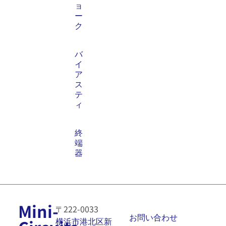
ョ
ー
ク
バ
イ
ア
ス
テ
ィ
終
端
器
Mini-
〒222-0033
お問い合わせ
横浜市港北区新