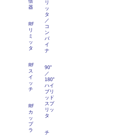
倍
リ
器
ッ
タ
／
RF
コ
リ
ン
ミ
バ
ッ
イ
タ
ナ
RF
90°
ス
／
イ
180°
ッ
ハイ
チ
ブリ
ッド
スプ
RF
リッ
カ
タ
ッ
プ
ラ
チ