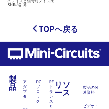
のノイズと信号対ノイズ比
SNRの計算
TOPへ戻る
製
リソ
ア
DC
RF
品
ダ
ブ
ト
製品の関
ース
プ
ロ
ラ
連資料
タ
ッ
ン
ク
ス
ビデオ・
と