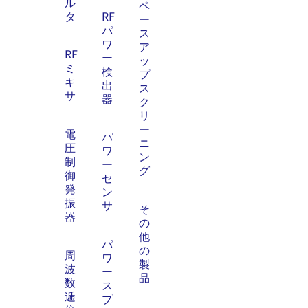
ル
ペ
タ
RF
ー
パ
ス
ワ
ア
RF
ー
ッ
ミ
検
プ
キ
出
ス
サ
器
ク
リ
ー
電
パ
ニ
圧
ワ
ン
制
ー
グ
御
セ
発
ン
振
サ
そ
器
の
他
パ
の
周
ワ
製
波
ー
品
数
ス
逓
プ