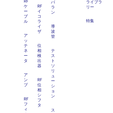
RF
ライブラ
バ
ケ
RF
リー
ラ
ー
イ
ン
ブ
コ
特集
ル
ラ
イ
導
ザ
波
ア
管
ッ
テ
位
ネ
相
テ
ー
検
ス
タ
出
ト
器
ソ
リ
ア
ュ
ン
RF
ー
プ
位
シ
相
ョ
シ
ン
RF
フ
フ
タ
ィ
ス