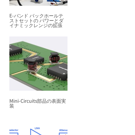
E-バンド バックホールテ
ストセットの パワーとダ
イナミックレンジの拡張
Mini-Circuits部品の表面実
装